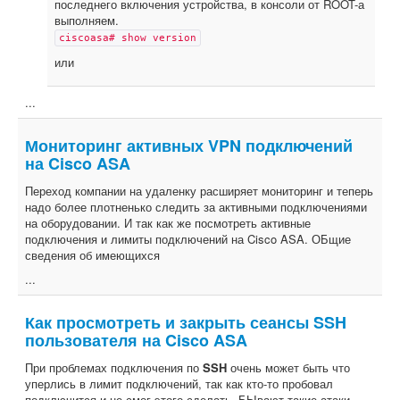
последнего включения устройства, в консоли от ROOT-а
выполняем.
ciscoasa# show version
или
...
Мониторинг активных VPN подключений
на Cisco ASA
Переход компании на удаленку расширяет мониторинг и теперь
надо более плотненько следить за активными подключениями
на оборудовании. И так как же посмотреть активные
подключения и лимиты подключений на Cisco ASA. ОБщие
сведения об имеющихся
...
Как просмотреть и закрыть сеансы SSH
пользователя на Cisco ASA
При проблемах подключения по
SSH
очень может быть что
уперлись в лимит подключений, так как кто-то пробовал
подключится и не смог этого сделать. БЫвают такие атаки,