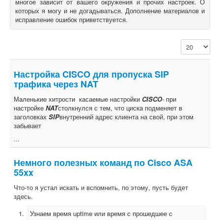
многое зависит от вашего окружения и прочих настроек. О
которых я могу и не догадываться. Дополнение материалов и
О книгах
исправление ошибок приветствуется.
Кол-во строк
Настройка CISCO для пропуска SIP
трафика через NAT
Маленькие хитрости касаемые настройки
CISCO
- при
настройке
NAT
столкнулся с тем, что циска подменяет в
заголовках
SIP
внутренний адрес клиента на свой, при этом
забывает
...
Немного полезных команд по Cisco ASA
55xx
Что-то я устал искать и вспомнить, по этому, пусть будет
здесь.
Узнаем время uptime или время с прошедшее с