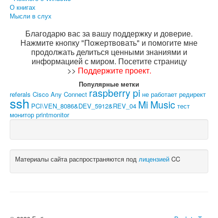
О книгах
Мысли в слух
Благодарю вас за вашу поддержку и доверие.
Нажмите кнопку "Пожертвовать" и помогите мне
продолжать делиться ценными знаниями и
информацией с миром. Посетите страницу
>>
Поддержите проект
.
Популярные метки
raspberry pi
referals
Cisco Any Connect
не работает
редирект
ssh
Mi Music
PCI\VEN_8086&DEV_5912&REV_04
тест
монитор
printmonitor
Материалы сайта распространяются под
лицензией
CC