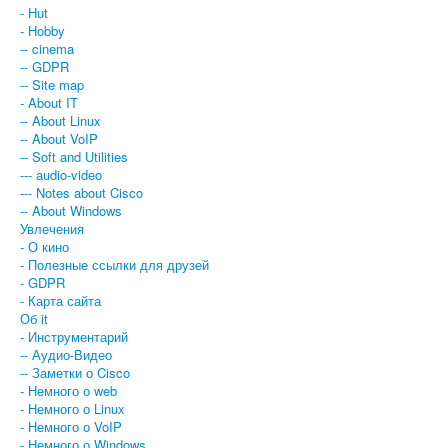
- Hut
- Hobby
О книгах
-- cinema
-- GDPR
-- Site map
- About IT
-- About Linux
-- About VoIP
-- Soft and Utilities
--- audio-video
--- Notes about Cisco
-- About Windows
Увлечения
- О кино
- Полезные ссылки для друзей
- GDPR
- Карта сайта
Об it
- Инструментарий
-- Аудио-Видео
-- Заметки о Cisco
- Немного о web
- Немного о Linux
- Немного о VoIP
- Немного о Windows