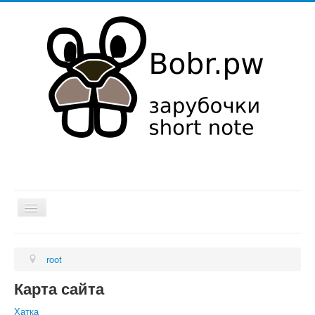
Хатка
root
Мысли в слух
Карта сайта
Об it
Хатка
Увлечения