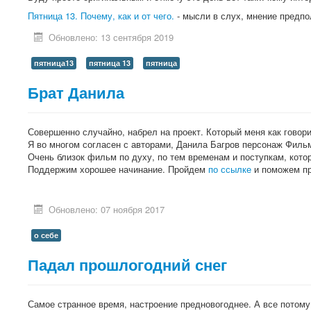
Пятница 13. Почему, как и от чего.
- мысли в слух, мнение предп
Обновлено: 13 сентября 2019
пятница13
пятница 13
пятница
Брат Данила
Совершенно случайно, набрел на проект. Который меня как говори
Я во многом согласен с авторами, Данила Багров персонаж Филь
Очень близок фильм по духу, по тем временам и поступкам, кото
Поддержим хорошее начинание. Пройдем
по ссылке
и поможем пр
Обновлено: 07 ноября 2017
о себе
Падал прошлогодний снег
Самое странное время, настроение предновогоднее. А все потому,