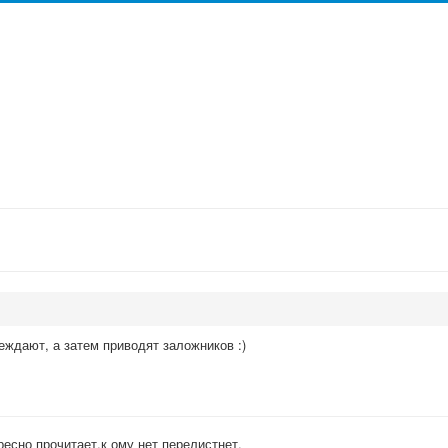
еждают, а затем приводят заложников :)
ресно прочитает,к ому нет перелистнет.