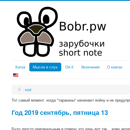
Хатка
Мысли в слух
Об it
Увлечения
О книгах
root
Тот самый момент. когда "тараканы" начинают войну и не предупр
Год 2019 сентябрь, пятница 13
Буду просто оригинальным и отмечу это день вот так... кому инте