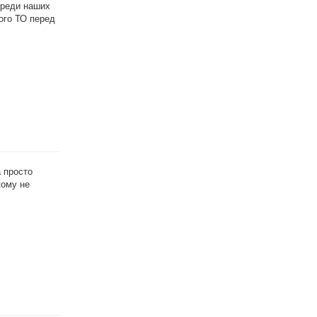
 среди наших
ого ТО перед
а просто
кому не