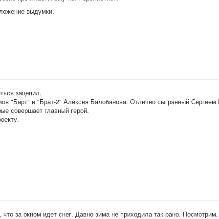
оложение выдумки.
ться зацепил.
мов "Барт" и "Брат-2" Алексея Балобанова. Отлично сыгранный Сергеем
рые совершает главный герой.
оекту.
 что за окном идет снег. Давно зима не приходила так рано. Посмотрим,