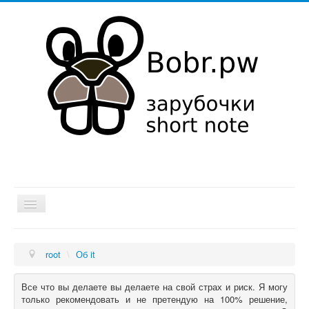
Хатка
root
\
Об it
Мысли в слух
Об it
Все что вы делаете вы делаете на свой страх и риск. Я могу
только рекомендовать и не претендую на 100% решение,
Увлечения