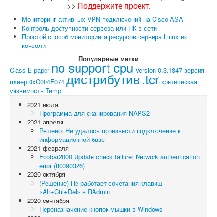
>>
Поддержите проект
.
Мониторинг активных VPN подключений на Cisco ASA
Контроль доступности сервера или ПК в сети
Простой способ мониторинга ресурсов сервера Linux из
консоли
Популярные метки
no support cpu
Class B paper
Version 0.3.1847
версия
дистрибутив
.tcr
плеер
0xC004F074
критическая
уязвимость
Temp
2021 июля
Программа для сканирования NAPS2
2021 апреля
Решено: Не удалось произвести подключение к
информационной базе
2021 февраля
Foobar2000 Update check failure: Network authentication
error (80090326)
2020 октября
(Решение) Не работает сочетания клавиш
«Alt+Ctrl+Del» в RAdmin
2020 сентября
Переназначение кнопок мышки в Windows