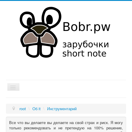
Хатка
root
\
Об it
\
Инструментарий
Мысли в слух
Об it
Все что вы делаете вы делаете на свой страх и риск. Я могу
только рекомендовать и не претендую на 100% решение,
Увлечения