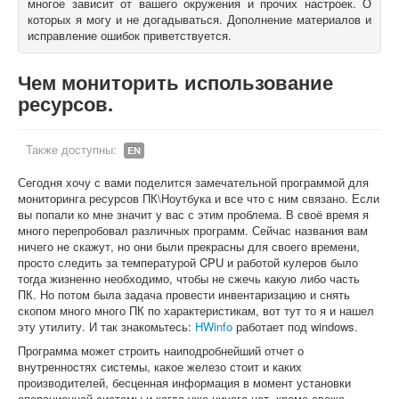
многое зависит от вашего окружения и прочих настроек. О
которых я могу и не догадываться. Дополнение материалов и
О книгах
исправление ошибок приветствуется.
Чем мониторить использование
ресурсов.
Также доступны:
EN
Сегодня хочу с вами поделится замечательной программой для
мониторинга ресурсов ПК\Ноутбука и все что с ним связано. Если
вы попали ко мне значит у вас с этим проблема. В своё время я
много перепробовал различных программ. Сейчас названия вам
ничего не скажут, но они были прекрасны для своего времени,
просто следить за температурой CPU и работой кулеров было
тогда жизненно необходимо, чтобы не сжечь какую либо часть
ПК. Но потом была задача провести инвентаризацию и снять
скопом много много ПК по характеристикам, вот тут то я и нашел
эту утилиту. И так знакомьтесь:
HWinfo
работает под windows.
Программа может строить наиподробнейший отчет о
внутренностях системы, какое железо стоит и каких
производителей, бесценная информация в момент установки
операционной системы и когда уже ничего нет, кроме свеже