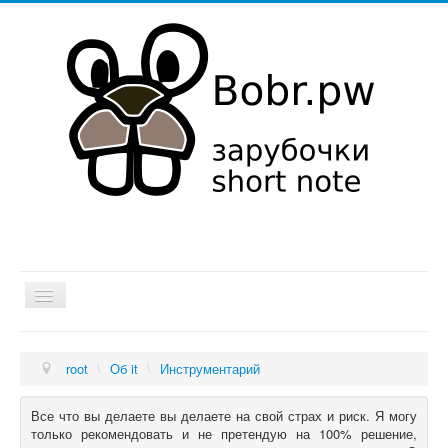
Хатка
root
\
Об it
\
Инструментарий
Мысли в слух
Об it
Все что вы делаете вы делаете на свой страх и риск. Я могу
только рекомендовать и не претендую на 100% решение,
Увлечения