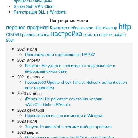
процессы запущены
Shrew Soft VPN Client
Регистрация DLL в Windows
Популярные метки
http
перенос профиля
Криптоконтейнеры
oem
disk cleanup
настройка
CD\DVD
размер экрана
очистка памяти
update
2004
2021 июля
Программа для сканирования NAPS2
2021 апреля
Решено: Не удалось произвести подключение к
информационной базе
2021 февраля
Foobar2000 Update check failure: Network authentication
error (80090326)
2020 октября
(Решение) Не работает сочетания клавиш
«Alt+Ctrl+Del» в RAdmin
2020 сентября
Переназначение кнопок мышки в Windows
2020 июля
Запуск Thunderbird в режиме выбора профиля.
2020 марта
Открываем и редактируем PDF или разделяй и