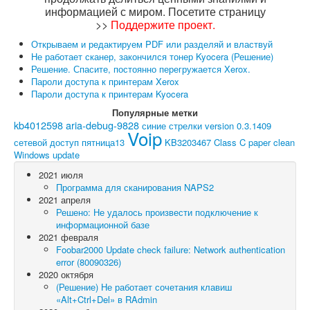
информацией с миром. Посетите страницу
>>
Поддержите проект
.
Открываем и редактируем PDF или разделяй и властвуй
Не работает сканер, закончился тонер Kyocera (Решение)
Решение. Спасите, постоянно перегружается Xerox.
Пароли доступа к принтерам Xerox
Пароли доступа к принтерам Kyocera
Популярные метки
kb4012598
aria-debug-9828
синие стрелки
version 0.3.1409
Voip
сетевой доступ
пятница13
KB3203467
Class C paper
clean
Windows update
2021 июля
Программа для сканирования NAPS2
2021 апреля
Решено: Не удалось произвести подключение к
информационной базе
2021 февраля
Foobar2000 Update check failure: Network authentication
error (80090326)
2020 октября
(Решение) Не работает сочетания клавиш
«Alt+Ctrl+Del» в RAdmin