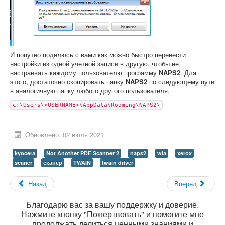
И попутно поделюсь с вами как можно быстро перенести
настройки из одной учетной записи в другую, чтобы не
настраивать каждому пользователю программу
NAPS2
. Для
этого, достаточно скопировать папку
NAPS2
по следующему пути
в аналогичную папку любого другого пользователя.
c:\Users\<USERNAME>\AppData\Roaming\NAPS2\
Обновлено: 02 июля 2021
kyocera
Not Another PDF Scanner 2
naps2
wia
xerox
scaner
сканер
TWAIN
twain driver
Назад
Вперед
Благодарю вас за вашу поддержку и доверие.
Нажмите кнопку "Пожертвовать" и помогите мне
продолжать делиться ценными знаниями и