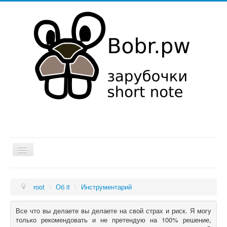
Хатка
root
\
Об it
\
Инструментарий
Мысли в слух
Об it
Все что вы делаете вы делаете на свой страх и риск. Я могу
только рекомендовать и не претендую на 100% решение,
Увлечения