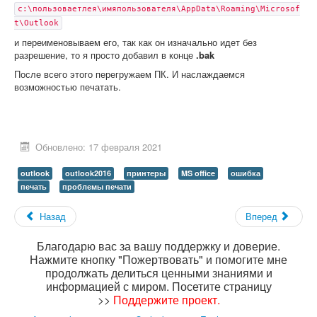
c:\пользоваетлея\имяпользователя\AppData\Roaming\Microsof
t\Outlook
и переименовываем его, так как он изначально идет без
разрешение, то я просто добавил в конце
.bak
После всего этого перегружаем ПК. И наслаждаемся
возможностью печатать.
Обновлено: 17 февраля 2021
outlook
outlook2016
принтеры
MS office
ошибка
печать
проблемы печати
Назад
Вперед
Благодарю вас за вашу поддержку и доверие.
Нажмите кнопку "Пожертвовать" и помогите мне
продолжать делиться ценными знаниями и
информацией с миром. Посетите страницу
>>
Поддержите проект
.