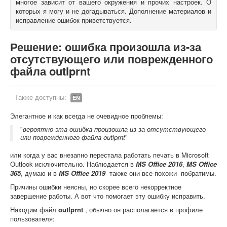
многое зависит от вашего окружения и прочих настроек. О
которых я могу и не догадываться. Дополнение материалов и
О книгах
исправление ошибок приветствуется.
Решение: ошибка произошла из-за
отсутствующего или поврежденного
файла outlprnt
Также доступны:
EN
Элегантное и как всегда не очевидное проблемы:
"
вероятно эта ошибка произошла из-за отсутствующего
или поврежденного файла outlprnt
"
или когда у вас внезапно перестала работать печать в Microsoft
Outlook исключительно. Наблюдается в
MS Office 2016
,
MS Office
365
, думаю и в
MS Office 2019
также они все похожи побратимы.
Причины ошибки неясны, но скорее всего некорректное
завершение работы. А вот что помогает эту ошибку исправить.
Находим файл
outlprnt
, обычно он располагается в профиле
пользователя: