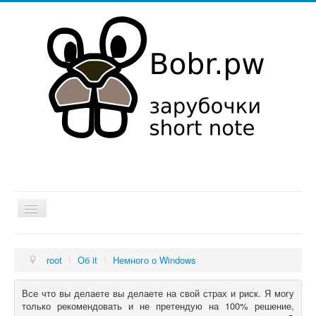
Хатка
root
\
Об it
\
Немного о Windows
Мысли в слух
Об it
Все что вы делаете вы делаете на свой страх и риск. Я могу
только рекомендовать и не претендую на 100% решение,
Увлечения