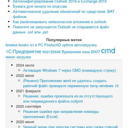
Автоконфигурирование Outlook 2016 и Exchange 2010
Бумага для печати по классам
Автоматическое удаление обновлений по средством .BAT
файлов
Как разблокировать небезопасное вложение в outlook
Помогите не запускается Outlook не открывается файл
данных .ost или .pst
Популярные метки
browse books on a PC
ProductID
uptime
автозагрузка
cmd
1С:Предприятие
2007
kb3126446
Временная зона
меню загрузки
2024 июля
Активация Windows 7 через CMD (командную строку)
2022 июня
(Решено) Приложению word не удалось создать
рабочий файл проверьте переменную temp windows 10
2021 февраля
Решение: ошибка произошла из-за отсутствующего
или поврежденного файла outlprnt
2020 сентября
Решение ошибки при направлении команды
приложению (Exсel)
2020 июня
Черный экран при запуски системы или снова спящий